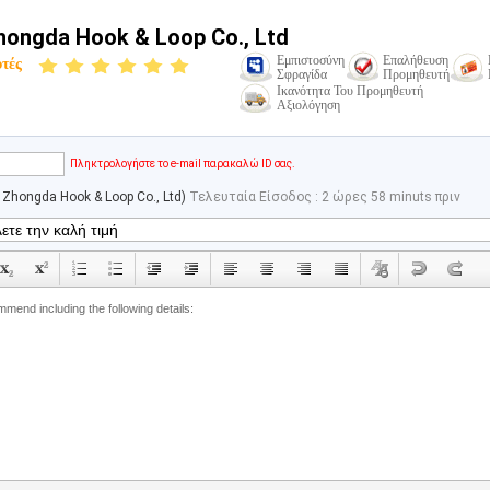
ongda Hook & Loop Co., Ltd
Εμπιστοσύνη
Επαλήθευση
υτές
Σφραγίδα
Προμηθευτή
Ικανότητα Του Προμηθευτή
Αξιολόγηση
email
Πληκτρολογήστε το e-mail παρακαλώ ID σας.
 Zhongda Hook & Loop Co., Ltd)
Τελευταία Είσοδος : 2 ώρες 58 minuts πριν