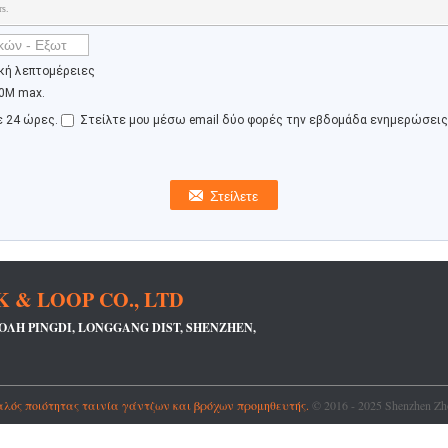
rs.
ική λεπτομέρειες
0M max.
ε 24 ώρες.
Στείλτε μου μέσω email δύο φορές την εβδομάδα ενημερώσεις 
.
& LOOP CO., LTD
ΠΌΛΗ PINGDI, LONGGANG DIST, SHENZHEN,
ός ποιότητας ταινία γάντζων και βρόχων προμηθευτής.
© 2016 - 2025 Shenzhen Zho