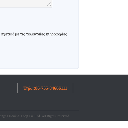
σχετικά με τις τελευταίες πληροφορίες
Τηλ.::
86-755-84666111
ngda Hook & Loop Co., Ltd. All Rights Reserved.