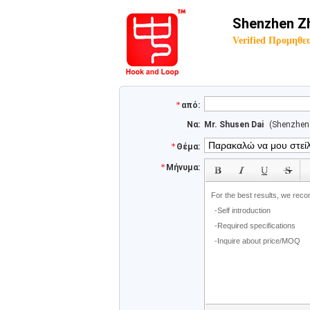
Shenzhen Zh
Verified Προμηθε
από:
Να:
Mr. Shusen Dai
(Shenzhen
Θέμα:
subject
Μήνυμα: