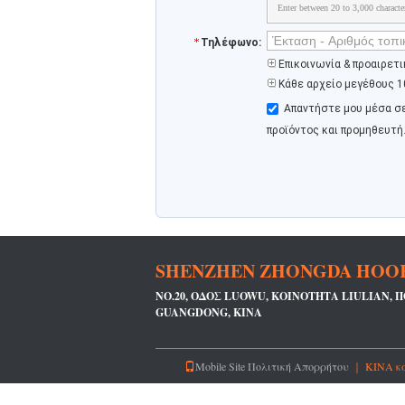
Enter between 20 to 3,000 characte
Τηλέφωνο:
Επικοινωνία & προαιρετ
Κάθε αρχείο μεγέθους 1
Απαντήστε μου μέσα σ
προϊόντος και προμηθευτή
SHENZHEN ZHONGDA HOOK 
NO.20, ΟΔΌΣ LUOWU, ΚΟΙΝΌΤΗΤΑ LIULIAN, 
GUANGDONG, ΚΊΝΑ
Mobile Site
Πολιτική Απορρήτου
｜ ΚΙΝΑ καλ