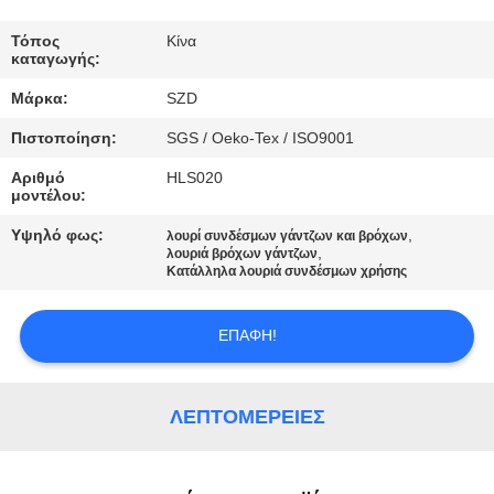
ΈΛΕΓΧΟΣ
Τόπος
Κίνα
καταγωγής:
ΠΟΙΌΤΗΤΑΣ
Μάρκα:
SZD
Πιστοποίηση:
SGS / Oeko-Tex / ISO9001
ΕΠΙΚΟΙΝΩΝΉΣΤΕ
Αριθμό
HLS020
ΜΑΖΊ
μοντέλου:
ΜΑΣ
Υψηλό φως:
,
λουρί συνδέσμων γάντζων και βρόχων
,
λουριά βρόχων γάντζων
Κατάλληλα λουριά συνδέσμων χρήσης
ΕΙΔΉΣΕΙΣ
ΕΠΑΦΉ!
ΖΗΤΉΣΤΕ
ΜΙΑ
ΛΕΠΤΟΜΈΡΕΙΕΣ
ΠΡΟΣΦΟΡΆ