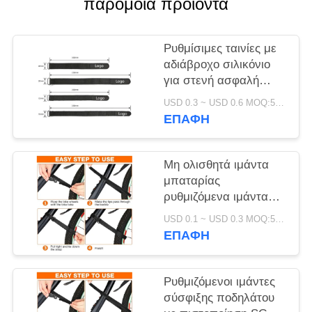
παρόμοια προϊόντα
SITEMAP
ΠΟΛΙΤΙΚΉ
Ρυθμίσιμες ταινίες με
αδιάβροχο σιλικόνιο
ΑΠΟΡΡΉΤΟΥ
για στενή ασφαλή
τοποθέτηση μπαταρίας
USD 0.3 ~ USD 0.6 MOQ:500 ΤΕΜ
και προστασία
ΕΠΑΦΉ
ηλεκτρονικών
συσκευών
Μη ολισθητά ιμάντα
μπαταρίας
ρυθμιζόμενα ιμάντα
για ποδήλατα ιμάντες
USD 0.1 ~ USD 0.3 MOQ:500 PCS
για ποδήλατα
ΕΠΑΦΉ
πιστοποιημένα SGS
Ρυθμιζόμενοι ιμάντες
σύσφιξης ποδηλάτου