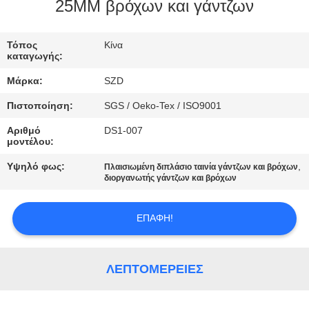
25MM βρόχων και γάντζων
ΈΛΕΓΧΟΣ
Τόπος
Κίνα
ΠΟΙΌΤΗΤΑΣ
καταγωγής:
Μάρκα:
SZD
ΕΠΙΚΟΙΝΩΝΉΣΤΕ
Πιστοποίηση:
SGS / Oeko-Tex / ISO9001
ΜΑΖΊ
Αριθμό
DS1-007
ΜΑΣ
μοντέλου:
Υψηλό φως:
,
Πλαισιωμένη διπλάσιο ταινία γάντζων και βρόχων
ΕΙΔΉΣΕΙΣ
διοργανωτής γάντζων και βρόχων
ΕΠΑΦΉ!
ΖΗΤΉΣΤΕ
ΜΙΑ
ΠΡΟΣΦΟΡΆ
ΛΕΠΤΟΜΈΡΕΙΕΣ