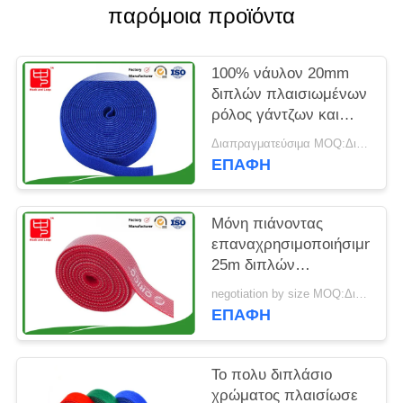
SITEMAP
παρόμοια προϊόντα
ΠΟΛΙΤΙΚΉ
100% νάυλον 20mm
ΑΠΟΡΡΉΤΟΥ
διπλών πλαισιωμένων
ρόλος γάντζων και
βρόχων
Διαπραγματεύσιμα MOQ:Διαπραγματεύσιμος
ΕΠΑΦΉ
Μόνη πιάνοντας
επαναχρησιμοποιήσιμη
25m διπλών
πλαισιωμένων ταινία
negotiation by size MOQ:Διαπραγματεύσιμος
γάντζων και βρόχων
ΕΠΑΦΉ
Το πολυ διπλάσιο
χρώματος πλαισίωσε