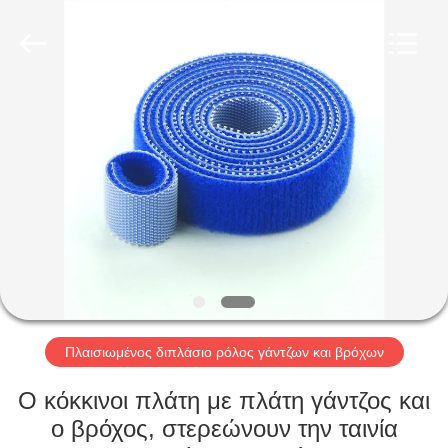
Zhongda
Hook
&
Loop
Co.,
Ltd.
All
Rights
ΣΠΊΤΙ
Reserved.
ΠΡΟΪΌΝΤΑ
ΣΧΕΤΙΚΆ
ΜΕ
ΕΜΆΣ
ΠΕΡΙΟΔΕΊΑ
Πλαισιωμένος διπλάσιο ρόλος γάντζων και βρόχων
ΣΤΟ
Ο κόκκινοι πλάτη με πλάτη γάντζος και
ΕΡΓΟΣΤΆΣΙΟ
ο βρόχος, στερεώνουν την ταινία