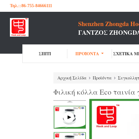
Τηλ.::
86-755-84666111
Shenzhen Zhongda Hoo
ΓΆΝΤΖΟΣ ZHONGDA
ΣΠΊΤΙ
ΠΡΟΪΌΝΤΑ
ΣΧΕΤΙΚΆ Μ
Αρχική Σελίδα
Προϊόντα
Συγκολλητ
Φιλική κόλλα Eco ταινία