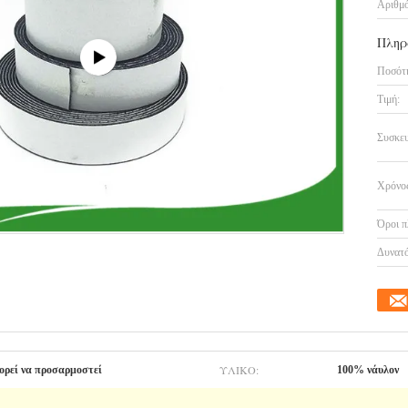
Αριθμό
Πληρ
Ποσότη
Τιμή:
Συσκευ
Χρόνος
Όροι π
Δυνατό
ΥΛΙΚΌ:
ορεί να προσαρμοστεί
100% νάυλον