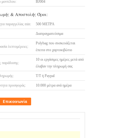
 μοντέλου:
BJ004
ωμής & Αποστολής Όροι:
τα παραγγελίας min:
500 ΜΕΤΡΑ
Διαπραγματεύσιμα
Polybag που συσκευάζεται
ασία λεπτομέρειες:
έπειτα στο χαρτοκιβώτιο
10 οι εργάσιμες ημέρες μετά από
 παράδοσης:
έλαβαν την πληρωμή σας
ληρωμής:
T/T ή Paypal
τητα προσφοράς:
10.000 μέτρα ανά ημέρα
Επικοινωνία