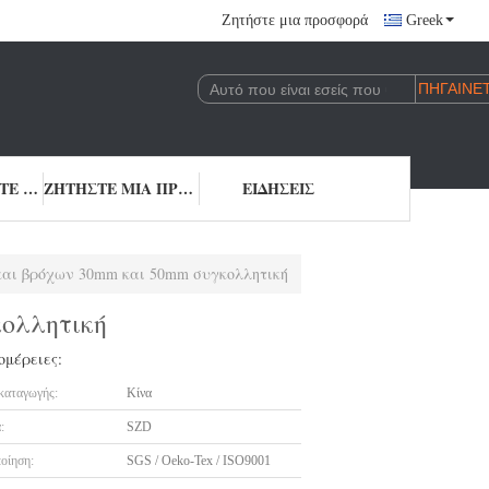
Ζητήστε μια προσφορά
Greek
ΕΠΙΚΟΙΝΩΝΉΣΤΕ ΜΑΖΊ ΜΑΣ
ΖΗΤΉΣΤΕ ΜΙΑ ΠΡΟΣΦΟΡΆ
ΕΙΔΉΣΕΙΣ
 και βρόχων 30mm και 50mm συγκολλητική
κολλητική
ομέρειες:
καταγωγής:
Κίνα
:
SZD
οίηση:
SGS / Oeko-Tex / ISO9001