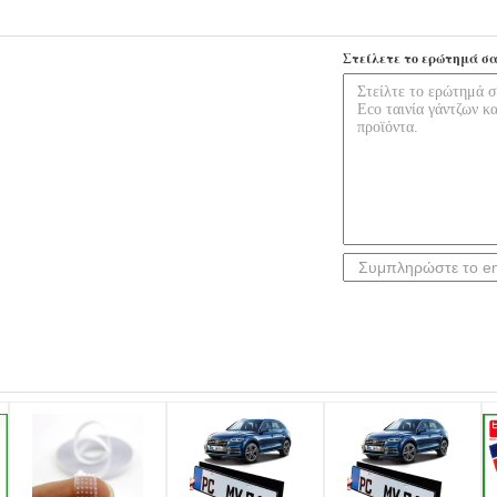
Στείλετε το ερώτημά σα