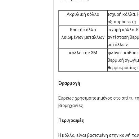
Ακρυλική κόλλα
ισχυρή κόλλα. Η
αξιοπρόσεκτη
Καυτή κόλλα
Ισχυρή κόλλα. 
λειωμένων μετάλλων
αντίσταση θερμ
μετάλλων
κόλλα της 3M
φλόγα - καθυστ
θερμική αγωγιμ
θερμοκρασίας 
Εφαρμογή
Ευρέως χρησιμοποιημένος στο σπίτι, τη 
βιομηχανίες.
Περιγραφές
Η κόλλα, είναι βασισμένη στην κοινή τ