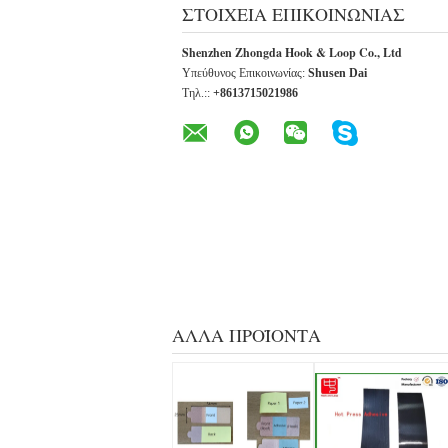
ΣΤΟΙΧΕΊΑ ΕΠΙΚΟΙΝΩΝΊΑΣ
Shenzhen Zhongda Hook & Loop Co., Ltd
Υπεύθυνος Επικοινωνίας:
Shusen Dai
Τηλ.::
+8613715021986
ΆΛΛΑ ΠΡΟΪΌΝΤΑ