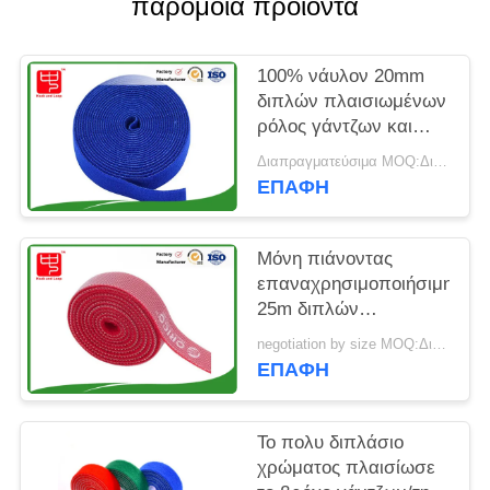
παρόμοια προϊόντα
SITEMAP
ΠΟΛΙΤΙΚΉ
100% νάυλον 20mm
διπλών πλαισιωμένων
ΑΠΟΡΡΉΤΟΥ
ρόλος γάντζων και
βρόχων
Διαπραγματεύσιμα MOQ:Διαπραγματεύσιμος
ΕΠΑΦΉ
Μόνη πιάνοντας
επαναχρησιμοποιήσιμη
25m διπλών
πλαισιωμένων ταινία
negotiation by size MOQ:Διαπραγματεύσιμος
γάντζων και βρόχων
ΕΠΑΦΉ
Το πολυ διπλάσιο
χρώματος πλαισίωσε