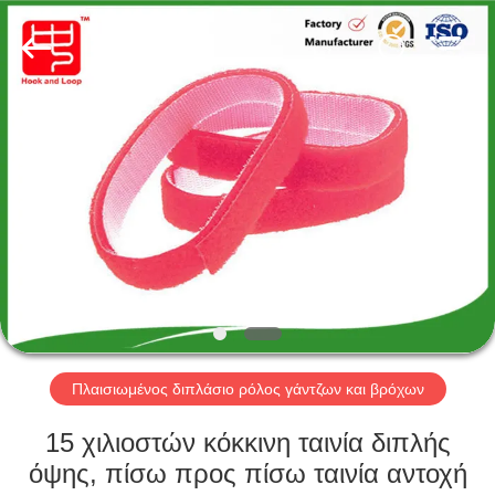
Zhongda
Hook
&
Loop
Co.,
Ltd.
All
Rights
ΣΠΊΤΙ
Reserved.
ΠΡΟΪΌΝΤΑ
ΣΧΕΤΙΚΆ
ΜΕ
ΕΜΆΣ
ΠΕΡΙΟΔΕΊΑ
Πλαισιωμένος διπλάσιο ρόλος γάντζων και βρόχων
ΣΤΟ
15 χιλιοστών κόκκινη ταινία διπλής
ΕΡΓΟΣΤΆΣΙΟ
όψης, πίσω προς πίσω ταινία αντοχή