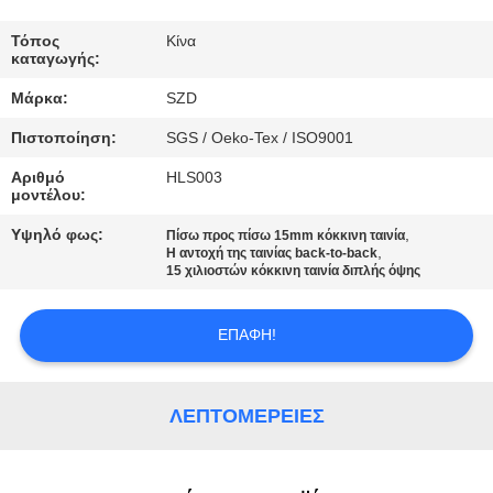
ΈΛΕΓΧΟΣ
Τόπος
Κίνα
καταγωγής:
ΠΟΙΌΤΗΤΑΣ
Μάρκα:
SZD
Πιστοποίηση:
SGS / Oeko-Tex / ISO9001
ΕΠΙΚΟΙΝΩΝΉΣΤΕ
Αριθμό
HLS003
ΜΑΖΊ
μοντέλου:
ΜΑΣ
Υψηλό φως:
,
Πίσω προς πίσω 15mm κόκκινη ταινία
,
Η αντοχή της ταινίας back-to-back
15 χιλιοστών κόκκινη ταινία διπλής όψης
ΕΙΔΉΣΕΙΣ
ΕΠΑΦΉ!
ΖΗΤΉΣΤΕ
ΜΙΑ
ΛΕΠΤΟΜΈΡΕΙΕΣ
ΠΡΟΣΦΟΡΆ