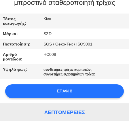
μπροστινό σταθεροποιητή τρίχας
ΈΛΕΓΧΟΣ
Τόπος
Κίνα
ΠΟΙΌΤΗΤΑΣ
καταγωγής:
Μάρκα:
SZD
ΕΠΙΚΟΙΝΩΝΉΣΤΕ
Πιστοποίηση:
SGS / Oeko-Tex / ISO9001
ΜΑΖΊ
Αριθμό
HC008
ΜΑΣ
μοντέλου:
Υψηλό φως:
,
συνδετήρες τρίχας κοριτσιών
ΕΙΔΉΣΕΙΣ
συνδετήρες εξαρτημάτων τρίχας
ΕΠΑΦΉ!
ΖΗΤΉΣΤΕ
ΜΙΑ
ΠΡΟΣΦΟΡΆ
ΛΕΠΤΟΜΈΡΕΙΕΣ