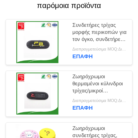
SITEMAP
παρόμοια προϊόντα
ΠΟΛΙΤΙΚΉ
Συνδετήρες τρίχας
ΑΠΟΡΡΉΤΟΥ
μορφής περικοπών για
τον όγκο, συνδετήρες
τρίχας μορφής
Διαπραγματεύσιμα MOQ:Διαπραγματεύσιμος
έλλειψης
ΕΠΑΦΉ
Ζωηρόχρωμοι
θερμαμένοι κύλινδροι
τρίχας/μικροί
συνδετήρες τρίχας
Διαπραγματεύσιμα MOQ:Διαπραγματεύσιμος
μωρών
ΕΠΑΦΉ
Ζωηρόχρωμοι
συνδετήρες τρίχας,