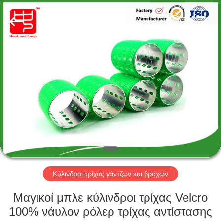
Zhongda
Hook
&
Loop
Co.,
Ltd.
All
Rights
ΣΠΊΤΙ
Reserved.
ΠΡΟΪΌΝΤΑ
ΣΧΕΤΙΚΆ
ΜΕ
ΕΜΆΣ
ΠΕΡΙΟΔΕΊΑ
Κύλινδροι τρίχας γάντζων και βρόχων
ΣΤΟ
Μαγικοί μπλε κύλινδροι τρίχας Velcro
ΕΡΓΟΣΤΆΣΙΟ
100% νάυλον ρόλερ τρίχας αντίστασης