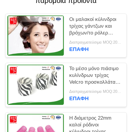
παρόμοια προϊόντα
SITEMAP
Οι μαλακοί κύλινδροι
ΠΟΛΙΤΙΚΉ
τρίχας γάντζων και
ΑΠΟΡΡΉΤΟΥ
βρόχων/το ρόλερ
τρίχας ύπνου κυλούν
Διαπραγματεύσιμα MOQ:2000/υ
για τις γυναίκες
ΕΠΑΦΉ
σαλονιών
Το μέσο μόνο πιάσιμο
κυλίνδρων τρίχας
Velcro προσκολλάται
ρόλερ 40mm πακέτο
Διαπραγματεύσιμα MOQ:2000/υ
διαμέτρων 6
ΕΠΑΦΉ
Η διάμετρος 22mm
καλοί ρόδινοι
κύλινδροι τρίχας