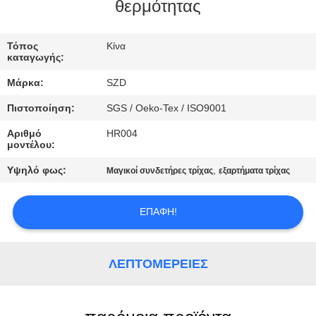
θερμότητας
ΈΛΕΓΧΟΣ
Τόπος
Κίνα
ΠΟΙΌΤΗΤΑΣ
καταγωγής:
Μάρκα:
SZD
ΕΠΙΚΟΙΝΩΝΉΣΤΕ
Πιστοποίηση:
SGS / Oeko-Tex / ISO9001
ΜΑΖΊ
Αριθμό
HR004
ΜΑΣ
μοντέλου:
Υψηλό φως:
,
Μαγικοί συνδετήρες τρίχας
εξαρτήματα τρίχας
ΕΙΔΉΣΕΙΣ
ΕΠΑΦΉ!
ΖΗΤΉΣΤΕ
ΜΙΑ
ΛΕΠΤΟΜΈΡΕΙΕΣ
ΠΡΟΣΦΟΡΆ