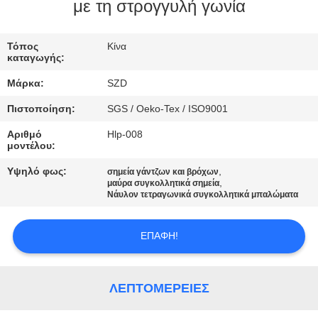
με τη στρογγυλή γωνία
ΈΛΕΓΧΟΣ
Τόπος
Κίνα
ΠΟΙΌΤΗΤΑΣ
καταγωγής:
Μάρκα:
SZD
ΕΠΙΚΟΙΝΩΝΉΣΤΕ
Πιστοποίηση:
SGS / Oeko-Tex / ISO9001
ΜΑΖΊ
Αριθμό
Hlp-008
ΜΑΣ
μοντέλου:
Υψηλό φως:
,
σημεία γάντζων και βρόχων
,
ΕΙΔΉΣΕΙΣ
μαύρα συγκολλητικά σημεία
Νάυλον τετραγωνικά συγκολλητικά μπαλώματα
ΖΗΤΉΣΤΕ
ΕΠΑΦΉ!
ΜΙΑ
ΠΡΟΣΦΟΡΆ
ΛΕΠΤΟΜΈΡΕΙΕΣ