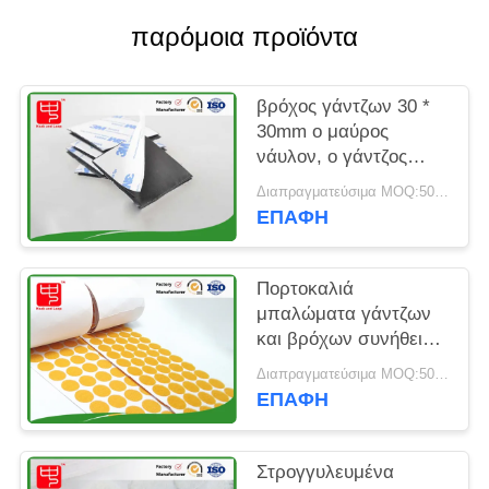
SITEMAP
παρόμοια προϊόντα
ΠΟΛΙΤΙΚΉ
βρόχος γάντζων 30 *
ΑΠΟΡΡΉΤΟΥ
30mm ο μαύρος
νάυλον, ο γάντζος
κόλλας και το
Διαπραγματεύσιμα MOQ:5000 pcs
κολλώδες κρύο
ΕΠΑΦΉ
σημείων βρόχων
αντιστέκονται
Πορτοκαλιά
μπαλώματα γάντζων
και βρόχων συνήθειας
χρώματος που
Διαπραγματεύσιμα MOQ:5000 pcs
συσκευάζουν στο ρόλο
ΕΠΑΦΉ
Eco φιλικό
Στρογγυλευμένα