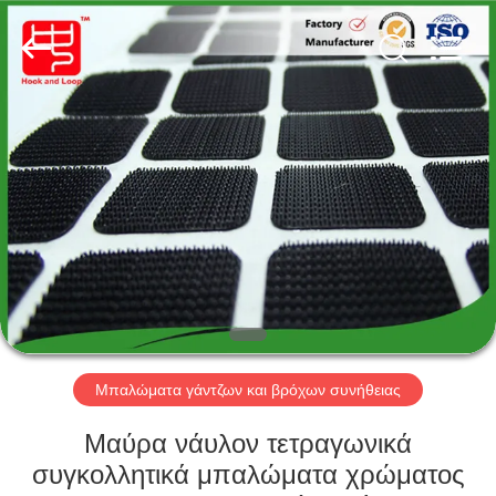
Zhongda
Hook
&
Loop
Co.,
Ltd.
All
Rights
ΣΠΊΤΙ
Reserved.
ΠΡΟΪΌΝΤΑ
ΣΧΕΤΙΚΆ
ΜΕ
ΕΜΆΣ
ΠΕΡΙΟΔΕΊΑ
Μπαλώματα γάντζων και βρόχων συνήθειας
ΣΤΟ
Μαύρα νάυλον τετραγωνικά
ΕΡΓΟΣΤΆΣΙΟ
συγκολλητικά μπαλώματα χρώματος