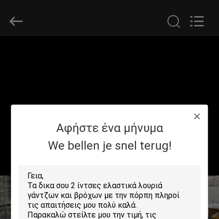
Zhongda
Hook
&
Loop
Co.,
Ltd.
All
Rights
ΣΠΊΤΙ
Reserved.
ΠΡΟΪΌΝΤΑ
ΣΧΕΤΙΚΆ
Αφήστε ένα μήνυμα
ΜΕ
ΕΜΆΣ
We bellen je snel terug!
ΠΕΡΙΟΔΕΊΑ
ΣΤΟ
ΕΡΓΟΣΤΆΣΙΟ